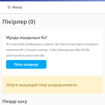
Мәзір
Пікірлер (0)
Мұнда оқыдыңыз ба?
Өз пікіріңізді қалдырыңыз, мүмкін, бұл басқа жастарға таңдауға
көмектеседі. Сонымен қатар, сіздің бағалауыңыздан біздің
рейтингіміз қалыптасады.
Пікір қалдыру
Әзірге ешқандай пікір қалдырылмаған
Пікірді қосу