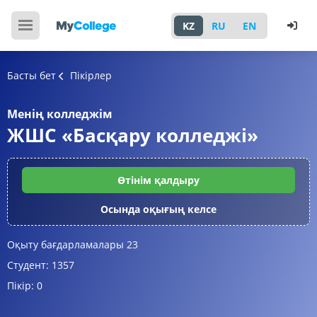
KZ
RU
EN
Басты бет
Пікірлер
Менің колледжім
ЖШС «Басқару колледжі»
Өтінім қалдыру
Осында оқығың келсе
Оқыту бағдарламалары
23
Студент:
1357
Пікір:
0