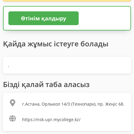
Өтінім қалдыру
Қайда жұмыс істеуге болады
.
Бізді қалай таба аласыз
г.Астана, Орлыкол 14/3 (Технопарк), пр. Жеңіс 68.
https://nsk-upr.mycollege.kz/