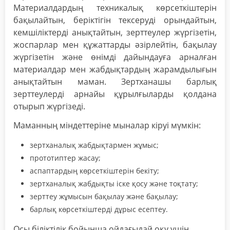
Материалдардың техникалық көрсеткіштерін
бақылайтын, беріктігін тексеруді орындайтын,
кемшіліктерді анықтайтын, зерттеулер жүргізетін,
жоспарлар мен құжаттарды әзірлейтін, бақылау
жүргізетін және өнімді дайындауға арналған
материалдар мен жабдықтардың жарамдылығын
анықтайтын маман. Зертханашы барлық
зерттеулерді арнайы құрылғыларды қолдана
отырып жүргізеді.
Маманның міндеттеріне мыналар кіруі мүмкін:
зертханалық жабдықтармен жұмыс;
прототиптер жасау;
аспаптардың көрсеткіштерін бекіту;
зертханалық жабдықты іске қосу және тоқтату;
зерттеу жұмысын бақылау және бақылау;
барлық көрсеткіштерді дұрыс есептеу.
Осы біліктілік бойынша ойдағыдай оқу үшін