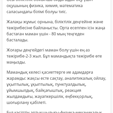
оқушының физика, химия, математика
саласындағы білімі болуы тиіс.
Жалақы жұмыс орнына, біліктілік деңгейіне және
тәжірибесіне байланысты. Орта есеппен ісін жаңа
бастаған маман үшін - 80 мың теңгеден
басталады.
Жоғары деңгейдегі маман болу үшін ең аз
тәжірибе-2-3 жыл. Бұл мамандықта тәжірибе өте
маңызды.
Мамандық келесі қасиеттерге ие адамдарға
жарамды: жақсы есте сақтау, аналитикалық ойлау,
ұқыптылық, ұқыптылық, пунктуалдылық,
ұйымшылдық, байқағыштық, реакция
жылдамдығы, жауапкершілік, еңбекқорлық,
шоғырлану қабілеті.
Бұл кәсіптің артықшылығы-физика-механикалық