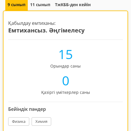
9 сынып
11 сынып
ТжКББ-ден кейін
Қабылдау емтиханы:
Емтихансыз. Әңгімелесу
15
Орындар саны
0
Қазіргі үміткерлер саны
Бейіндік пәндер
Физика
Химия