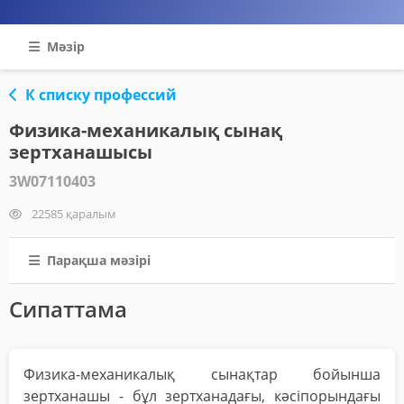
Мәзір
К списку профессий
Физика-механикалық сынақ
зертханашысы
3W07110403
22585 қаралым
Парақша мәзірі
Сипаттама
Физика-механикалық сынақтар бойынша
зертханашы - бұл зертханадағы, кәсіпорындағы