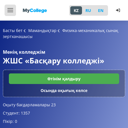
KZ
RU
EN
Басты бет
Мамандықтар
Физика-механикалық сынақ
зертханашысы
Менің колледжім
ЖШС «Басқару колледжі»
Өтінім қалдыру
Осында оқығың келсе
Оқыту бағдарламалары
23
Студент:
1357
Пікір:
0