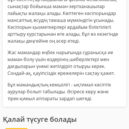
сынақтар бойынша маман-зертханашылар
лайықты жалақы алады. Көптеген кәсіпорындар
мансаптық өсудің тамаша мүмкіндігін ұсынады.
Кәсіпорын қызметкерлері әрдайым біліктілікті
арттыру курстарынан өте алады, бұл өз кезегінде
жалақы деңгейіне оң әсер етеді.
Жас мамандар еңбек нарығында сұранысқа ие
маман болу үшін өздерінің шеберліктері мен
дағдыларын үнемі жетілдіріп отыруы керек.
Сондай-ақ, қауіпсіздік ережелерін сақтау қажет.
Бұл мамандықтың кемшілігі - ықтимал кәсіптік
аурулар болып табылады. Әсіресе көру және
тірек-қимыл аппараты зардап шегеді.
Қалай түсуге болады