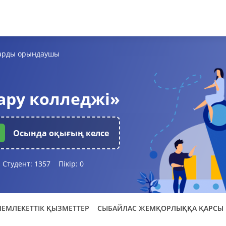
тарды орындаушы
ару колледжі»
Осында оқығың келсе
Студент:
1357
Пікір:
0
ЕМЛЕКЕТТІК ҚЫЗМЕТТЕР
СЫБАЙЛАС ЖЕМҚОРЛЫҚҚА ҚАРСЫ 