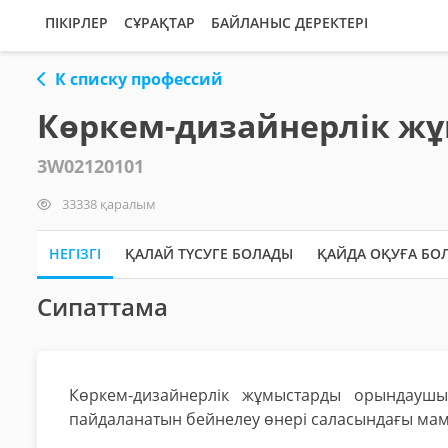
ПІКІРЛЕР
СҰРАҚТАР
БАЙЛАНЫС ДЕРЕКТЕРІ
К списку профессий
Көркем-дизайнерлік ж
3W02120101
33338 қаралым
НЕГІЗГІ
ҚАЛАЙ ТҮСУГЕ БОЛАДЫ
ҚАЙДА ОҚУҒА БО
Сипаттама
Көркем-дизайнерлік жұмыстарды орындаушы
пайдаланатын бейнелеу өнері саласындағы мам