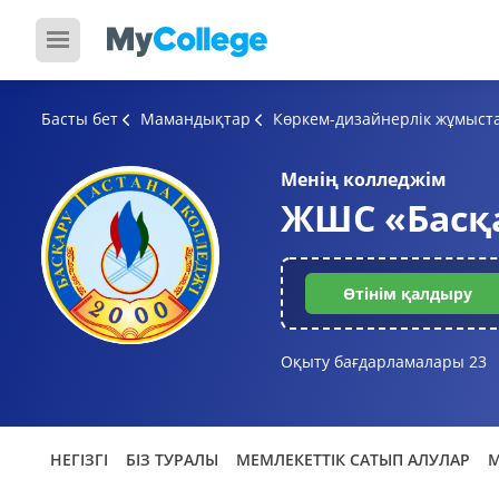
Басты бет
Мамандықтар
Көркем-дизайнерлік жұмыс
Менің колледжім
ЖШС «Басқ
Өтінім қалдыру
Оқыту бағдарламалары
23
НЕГІЗГІ
БІЗ ТУРАЛЫ
МЕМЛЕКЕТТІК САТЫП АЛУЛАР
М