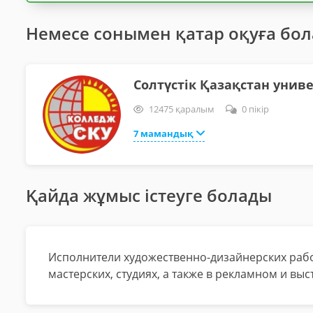
Немесе сонымен қатар оқуға бо
Солтүстік Қазақстан унив
12475 қаралым
0 пікір
7 мамандық
Қайда жұмыс істеуге болады
Исполнители художественно-дизайнерских работ 
мастерских, студиях, а также в рекламном и вы