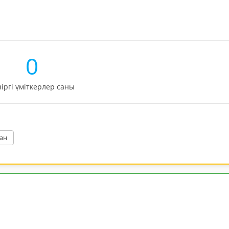
0
зіргі үміткерлер саны
ан