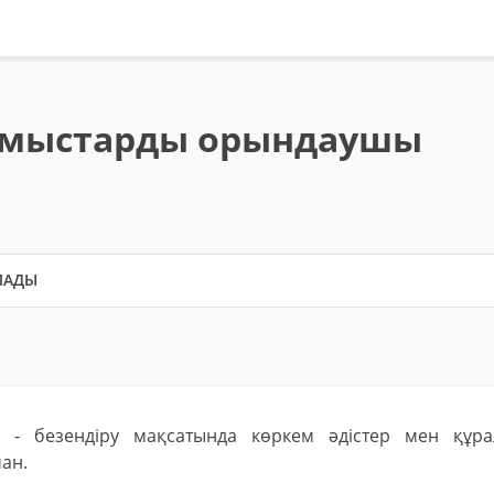
ұмыстарды орындаушы
ЛАДЫ
 - безендіру мақсатында көркем әдістер мен құра
ан.