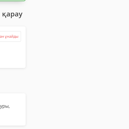
 қарау
ан ұнайды
туры,