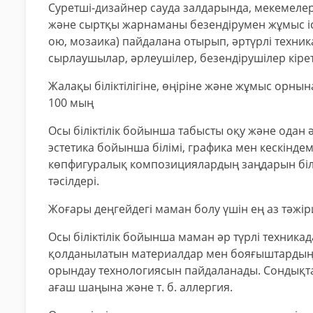
Суретші-дизайнер сауда залдарында, мекемеле
және сыртқы жарнаманы безендірумен жұмыс іст
ою, мозаика) пайдалана отырып, әртүрлі техни
сырлаушылар, әрлеушілер, безендірушілер кір
Жалақы біліктілігіне, өңіріне және жұмыс орнын
100 мың
Осы біліктілік бойынша табысты оқу және одан 
эстетика бойынша білімі, графика мен кескінде
көпфигуралық композициялардың заңдарын білу
тәсілдері.
Жоғары деңгейдегі маман болу үшін ең аз тәжір
Осы біліктілік бойынша маман әр түрлі техника
қолданылатын материалдар мен бояғыштардың қ
орындау технологиясын пайдаланады. Сондықта
ағаш шаңына және т. б. аллергия.