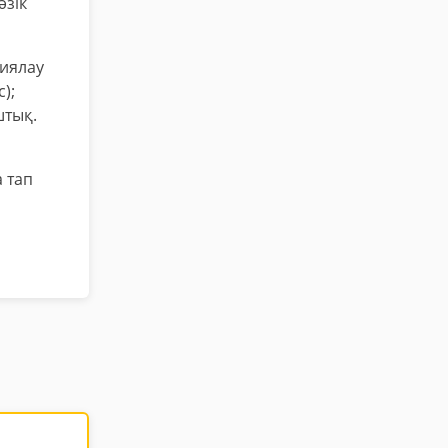
әзік
циялау
);
штық.
 тап