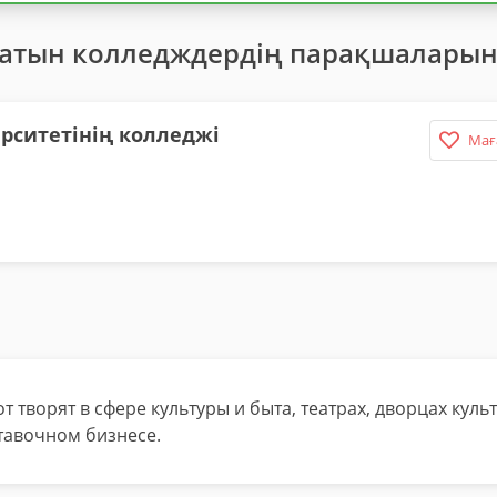
латын колледждердің парақшаларын
ерситетінің колледжі
Мағ
творят в сфере культуры и быта, театрах, дворцах куль
ставочном бизнесе.