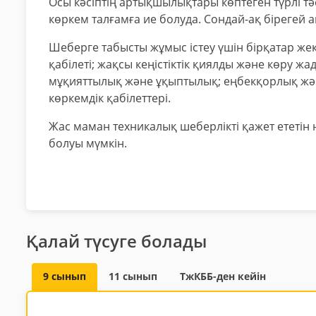
Осы кәсіптің артықшылықтары көптеген түрлі тә
көркем талғамға ие болуда. Сондай-ақ бірегей
Шеберге табысты жұмыс істеу үшін бірқатар жек
қабілеті; жақсы кеңістіктік қиялды және көру 
мұқияттылық және ұқыптылық; еңбекқорлық жә
көркемдік қабілеттері.
Жас маман техникалық шеберлікті қажет ететін
болуы мүмкін.
Қалай түсуге болады
9 сынып
11 сынып
ТжКББ-ден кейін