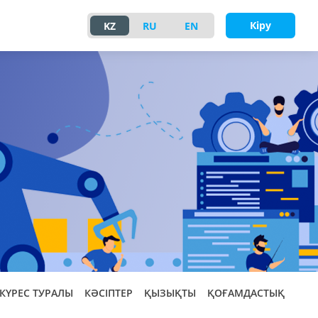
Кіру
KZ
RU
EN
КҮРЕС ТУРАЛЫ
КӘСІПТЕР
ҚЫЗЫҚТЫ
ҚОҒАМДАСТЫҚ