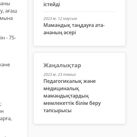
шаны
істейді
у, ағаш
амына
2023 ж. 12 маусым
Мамандық таңдауға ата-
ананың әсері
н - 75-
және
Жаңалықтар
2023 ж. 23 тамыз
Педагогикалық және
медициналық
мамандықтардың
мемлекеттік білім беру
;
тапсырысы
ын
арға,