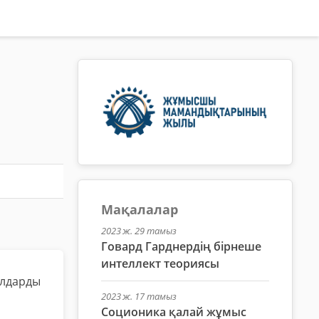
Мақалалар
2023 ж. 29 тамыз
Говард Гарднердің бірнеше
интеллект теориясы
лдарды
2023 ж. 17 тамыз
Соционика қалай жұмыс