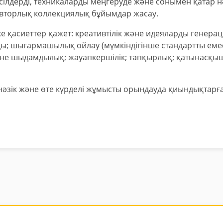
сілдерді, техникаларды меңгеруде және сонымен қатар н
 авторлық коллекциялық бұйымдар жасау.
е қасиеттер қажет: креативтілік және идеяларды генера
жады; шығармашылық ойлау (мүмкіндігінше стандартты емес
не шыдамдылық; жауапкершілік; тапқырлық; қатынасқы
 нәзік және өте күрделі жұмысты орындауда қиындықтарға