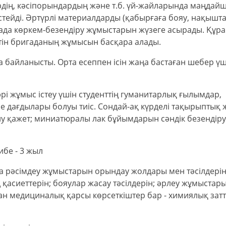
рдің, кәсіпорындардың және т.б. үй-жайларында маңдай
ейді. Әртүрлі материалдарды (қабырғаға бояу, нақышта
када көркем-безендіру жұмыстарын жүзеге асырады. Құр
етін бригаданың жұмысын басқара алады.
а байланысты. Орта есеппен ісін жаңа бастаған шебер үші
әрі жұмыс істеу үшін студенттің гуманитарлық ғылымдар,
ме дағдылары болуы тиіс. Сондай-ақ күрделі тақырыптық 
 қажет; миниатюралы лак бұйымдарын сәндік безендіру
ибе - 3 жыл
да рәсімдеу жұмыстарын орындау жолдары мен тәсілдерін
асиеттерін; бояулар жасау тәсілдерін; әрлеу жұмыстар
н медициналық қарсы көрсеткіштер бар - химиялық затт