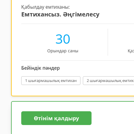
Қабылдау емтиханы:
Емтихансыз. Әңгімелесу
30
Орындар саны
Қа
Бейіндік пәндер
1 шығармашылық емтихан
2 шығармашылық емтих
Өтінім қалдыру