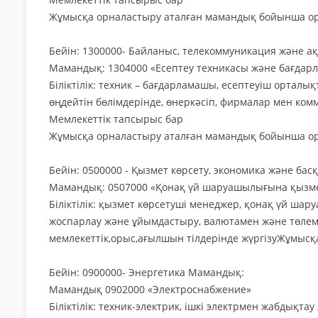
Жұмысқа орналастыру аталған мамандық бойынша ор
Бейін: 1300000- Байланыс, телекоммуникация және а
Мамандық: 1304000 «Есептеу техникасы және бағдар
Біліктілік: техник – бағдарламашы, есептеуіш орталы
өңдейтін бөлімдерінде, өнеркәсіп, фирмалар мен ко
Мемлекеттік тапсырыс бар
Жұмысқа орналастыру аталған мамандық бойынша ор
Бейін: 0500000 - Қызмет көрсету, экономика және бас
Мамандық: 0507000 «Қонақ үй шаруашылығына қызме
Біліктілік: қызмет көрсетуші менеджер, қонақ үй ша
жоспарлау және ұйымдастыру, валютамен және төлем
мемлекеттік,орыс,ағылшын тілдерінде жүргізуЖұмыс
Бейін: 0900000- Энергетика Мамандық:
Мамандық 0902000 «Электроснабжение»
Біліктілік: техник-электрик, ішкі электрмен жабдық