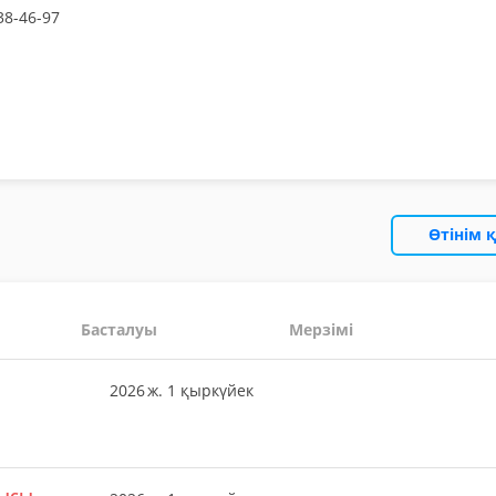
38-46-97
Өтінім 
Басталуы
Мерзімі
2026 ж. 1 қыркүйек
шысы