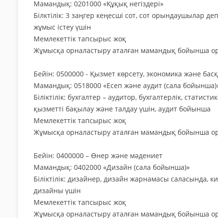
Мамандық: 0201000 «Құқық негіздері»
Білктілік: 3 заңгер кеңесші сот, сот орындаушылар 
жұмыс істеу үшін
Мемлекеттік тапсырыс жоқ
Жұмысқа орналастыру аталған мамандық бойынша ор
Бейін: 0500000 - Қызмет көрсету, экономика және бас
Мамандық: 0518000 «Есеп және аудит (сала бойынша)
Біліктілік: бухгалтер – аудитор, бухгалтерлік, стат
қызметті бақылау және талдау үшін, аудит бойынша
Мемлекеттік тапсырыс жоқ
Жұмысқа орналастыру аталған мамандық бойынша ор
Бейін: 0400000 – Өнер және мәдениет
Мамандық: 0402000 «Дизайн (сала бойынша)»
Біліктілік: дизайнер, дизайн жарнамасы саласында, к
дизайны үшін
Мемлекеттік тапсырыс жоқ
Жұмысқа орналастыру аталған мамандық бойынша ор