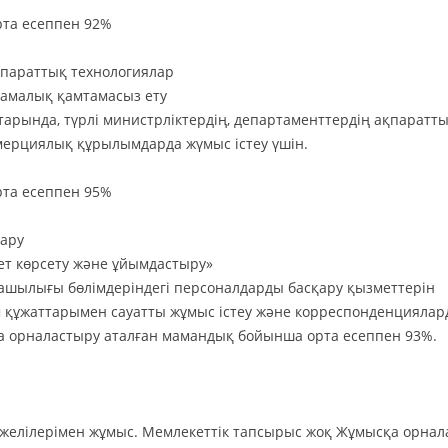
та есеппен 92%
қпараттық технологиялар
ламалық қамтамасыз ету
қтарында, түрлі министрліктердің, департаменттердің ақпаратт
ммерциялық құрылымдарда жүмыс істеу үшін.
та есеппен 95%
қару
т көрсету және ұйымдастыру»
руашылығы бөлімдеріндегі персоналдарды басқару қызметтерін
 құжаттарымен сауатты жұмыс істеу және корреспонденцияла
қа орналастыру аталған мамандық бойынша орта есеппен 93%.
тау желілерімен жұмыс. Мемлекеттік тапсырыс жоқ Жұмысқа орна