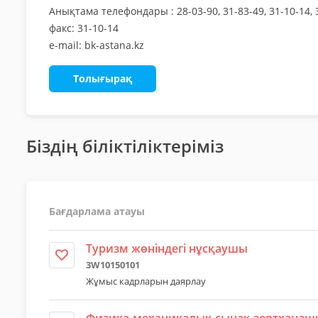
Анықтама телефондары : 28-03-90, 31-83-49, 31-10-14, 
факс: 31-10-14
e-mail: bk-astana.kz
Толығырақ
Біздің біліктіліктеріміз
Бағдарлама атауы
Туризм жөніндегі нұсқаушы
3W10150101
Жұмыс кадрларын даярлау
Физика-механикалық сынақ зертхана