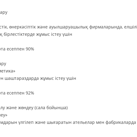
қару
ристік, өнеркәсіптік және ауылшаруашылық фирмаларында, елшілі
бірлестіктерде жұмыс істеу үшін
та есеппен 90%
ару
метика»
 мен шаштараздарда жұмыс істеу үшін
та есеппен 92%
алу және жөндеу (сала бойынша)
леу»
бұйымдарын үлгілеп және шығаратын ательелар мен фабрикалард