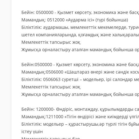
Бейін: 0500000 - Қызмет көрсету, экономика және бас
Мамандық: 0512000 «Аударма ісі» (түрі бойынша)
Біліктілік: аудармашы, мемлекеттік мекемелерде, ту
шетел компанияларында, қоғамдық және халықаралық 
Мемлекеттік тапсырыс жоқ
Жұмысқа орналастыру аталған мамандық бойынша ор
Бейін:0500000 - Қызмет көрсету, экономика және басқ
Мамандық:0506000 «Шаштараз өнері және сәндік кос
Біліктілік: 0506063 суретші – модельер, ірі салондар
Мемлекеттік тапсырыс жоқ
Жұмысқа орналастыру аталған мамандық бойынша ор
Бейін: 1200000- Өндіріс, монтаждау, құрылымдарды с
Мамандық:1211000 «Тігін өндірісі және киімдерді үлгі
Біліктілік: модельер – құрастырушы,әр түрлі тігін 
істеу үшін
Мемлекеттік тапсырыс бар