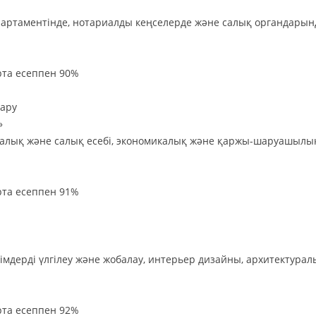
департаментінде, нотариалды кеңселерде және салық органдарын
та есеппен 90%
қару
»
истикалық және салық есебі, экономикалық және қаржы-шаруашылы
та есеппен 91%
иімдерді үлгілеу және жобалау, интерьер дизайны, архитектурал
та есеппен 92%