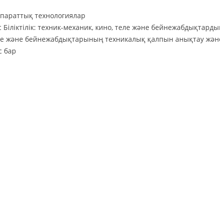
қпараттық технологиялар
Біліктілік: техник-механик, кино, теле және бейнежабдықтарды
еле және бейнежабдықтарының техникалық қалпын анықтау жән
с бар