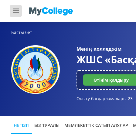
Басты бет
Менің колледжім
ЖШС «Басқ
Өтінім қалдыру
Оқыту бағдарламалары
23
НЕГІЗГІ
БІЗ ТУРАЛЫ
МЕМЛЕКЕТТІК САТЫП АЛУЛАР
М