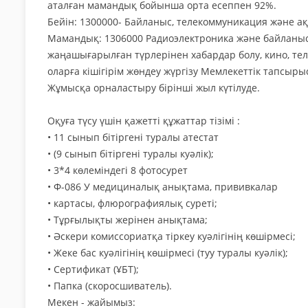
аталған мамандық бойынша орта есеппен 92%.
Бейін: 1300000- Байланыс, телекоммуникация және а
Мамандық: 1306000 Радиоэлектроника және байланыс 
жаңашығарылған түрлерінен хабардар болу, кино, т
оларға кішігірім жөндеу жүргізу Мемлекеттік тапсыры
Жұмысқа орналастыру бірінші жыл күтілуде.
Оқуға түсу үшін қажетті құжаттар тізімі :
• 11 сынып бітіргені туралы атестат
• (9 сынып бітіргені туралы куәлік);
• 3*4 көлеміндегі 8 фотосурет
• Ф-086 У медициналық анықтама, прививкалар
• картасы, флюрографиялық суреті;
• Тұрғылықты жерінен анықтама;
• Әскери комиссориатқа тіркеу куәлігінің көшірмесі;
• Жеке бас куәлігінің көшірмесі (туу туралы куәлік);
• Сертификат (ҰБТ);
• Папка (скоросшиватель).
Мекен - жайымыз: