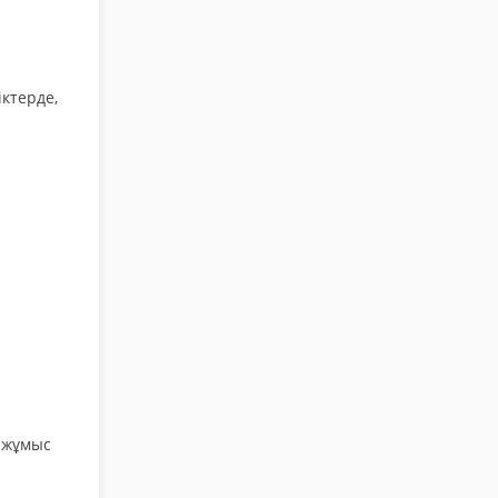
ктерде,
а жұмыс