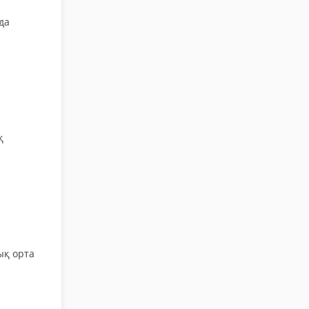
да
қ
ық орта