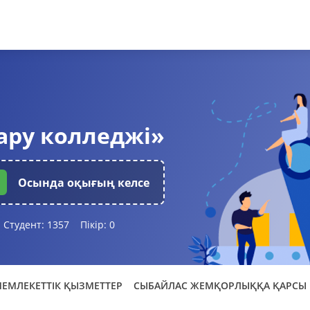
ару колледжі»
Осында оқығың келсе
Студент:
1357
Пікір:
0
ЕМЛЕКЕТТІК ҚЫЗМЕТТЕР
СЫБАЙЛАС ЖЕМҚОРЛЫҚҚА ҚАРСЫ 