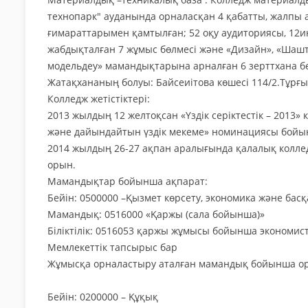
технопарк" ауданында орналасқан 4 қабатты, жалпы 
ғимараттарымен қамтылған; 52 оқу аудиториясы, 12ин
жабдықталған 7 жұмыс бөлмесі және «Дизайн», «Шаштара
модельдеу» мамандықтарына арналған 6 зерттхана бө
Жатақхананың болуы: Байсеиітова көшесі 114/2.Тұрғы
Колледж жетістіктері:
2013 жылдың 12 желтоқсан «Үздік серіктестік – 20
және дайындайтын үздік мекеме» номинациясы бойын
2014 жылдың 26-27 ақпан аралығында қалалық коллед
орын.
Мамандықтар бойынша ақпарат:
Бейін: 0500000 –Қызмет көрсету, экономика және басқ
Мамандық: 0516000 «Қаржы (сала бойынша)»
Біліктілік: 0516053 қаржы жұмысы бойынша экономис
Мемлекеттік тапсырыс бар
Жұмысқа орналастыру аталған мамандық бойынша ор
Бейін: 0200000 – Құқық