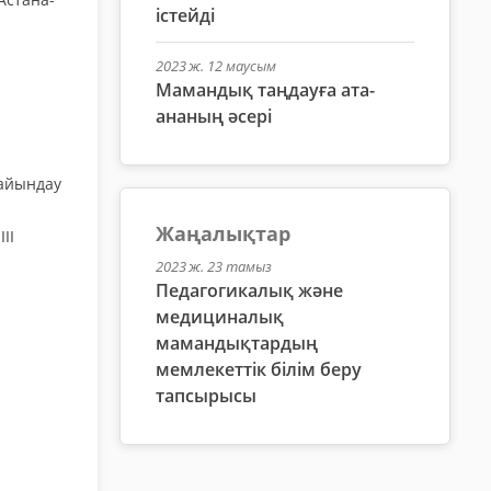
істейді
2023 ж. 12 маусым
Мамандық таңдауға ата-
ананың әсері
дайындау
Жаңалықтар
ІІ
2023 ж. 23 тамыз
Педагогикалық және
медициналық
мамандықтардың
мемлекеттік білім беру
тапсырысы