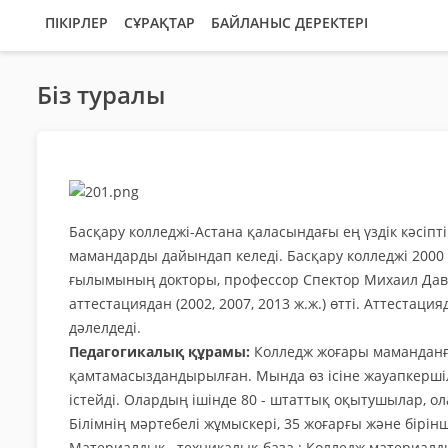
ПІКІРЛЕР
СҰРАҚТАР
БАЙЛАНЫС ДЕРЕКТЕРІ
Біз туралы
Басқару колледжі-Астана қаласындағы ең үздік кәсіптік
мамандарды дайындап келеді. Басқару колледжі 200
ғылымының докторы, профессор Спектор Михаил Дав
аттестациядан (2002, 2007, 2013 ж.ж.) өтті. Аттестац
дәлелдеді.
Педагогикалық құрамы:
Колледж жоғары маманданғ
қамтамасыздандырылған. Мында өз ісіне жауапкершілі
істейді. Олардың ішінде 80 - штаттық оқытушылар, ол
Білімнің мәртебелі жұмыскері, 35 жоғарғы және бірі
Материалдық –техникалық база : Колледж материалды