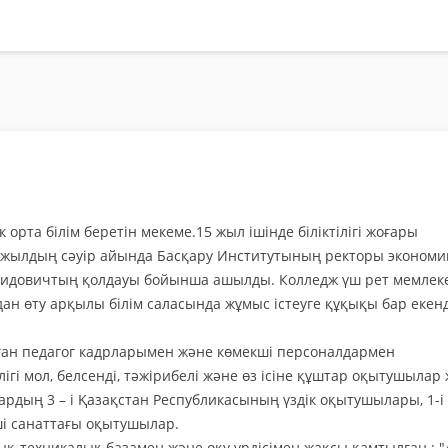
 орта білім беретін мекеме.15 жыл ішінде біліктілігі жоғары
0 жылдың сәуір айында Басқару Институтының ректоры экономи
идовичтың қолдауы бойынша ашылды. Колледж үш рет мемлеке
иядан өту арқылы білім саласында жұмыс істеуге құқықы бар екенд
ан педагог кадрларымен және көмекші персоналдармен
гі мол, белсенді, тәжірибелі және өз ісіне құштар оқытушылар
ардың 3 – і Қазақстан Республикасының үздік оқытушылары, 1-і
нші санаттағы оқытушылар.
қ-техникалық базамен және оқу үрдісімен жақсы қамтылған : "