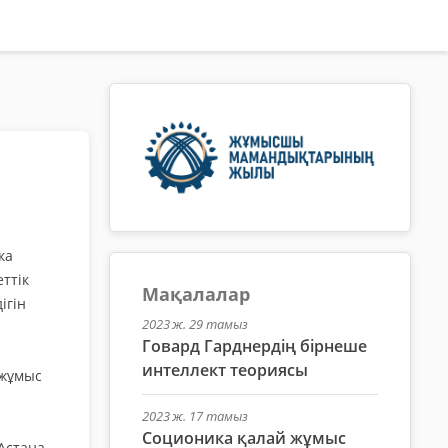
ка
ттік
Мақалалар
ігін
2023 ж. 29 тамыз
Говард Гарднердің бірнеше
интеллект теориясы
 жұмыс
2023 ж. 17 тамыз
Соционика қалай жұмыс
Астана-