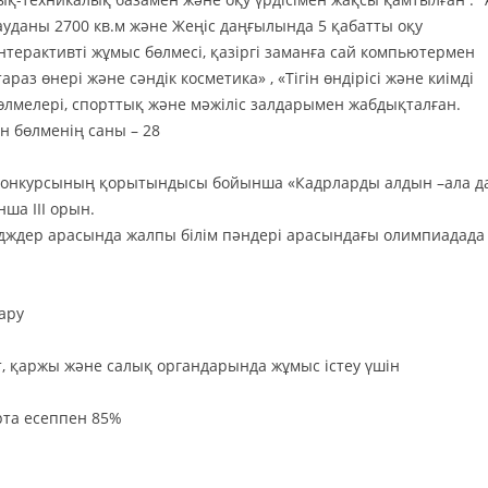
ауданы 2700 кв.м және Жеңіс даңғылында 5 қабатты оқу
терактивті жұмыс бөлмесі, қазіргі заманға сай компьютермен
з өнері және сәндік косметика» , «Тігін өндірісі және киімді
лмелері, спорттық және мәжіліс залдарымен жабдықталған.
н бөлменің саны – 28
13» конкурсының қорытындысы бойынша «Кадрларды алдын –ала 
ша ІІІ орын.
ждер арасында жалпы білім пәндері арасындағы олимпиадада І
ару
т, қаржы және салық органдарында жұмыс істеу үшін
та есеппен 85%