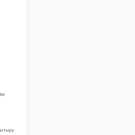
ы
рды
ластыру